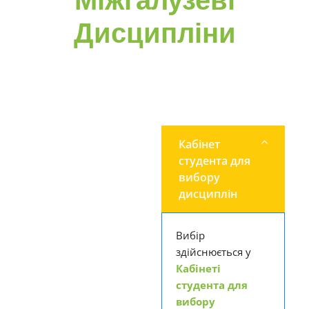
Дисципліни
ДЕТАЛЬНІШЕ НА САЙТІ
УНІВЕРСИТЕТУ
СПИСКИ ГРУП
Кабінет
ВИБІРКОВИХ
студента для
КАТЕГОРІЙНИХ
вибору
ТА
дисциплін
МІЖГАЛУЗЕВИХ
ДИСЦИПЛІН
Вибір
здійснюється у
ПОРЯДОК
Кабінеті
ОБРАННЯ
студента для
ВИБІРКОВИХ
вибору