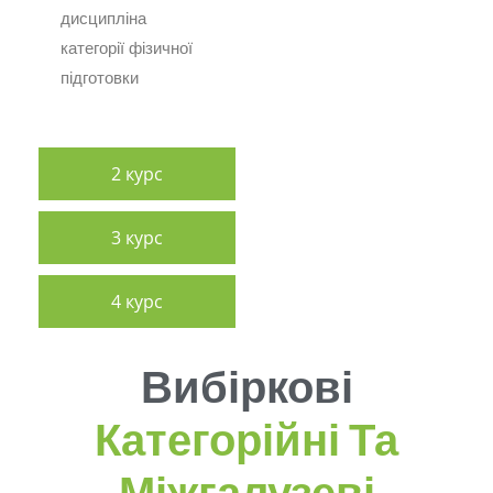
дисципліна
категорії фізичної
підготовки
2 курс
3 курс
4 курс
Вибіркові
Категорійні Та
Міжгалузеві