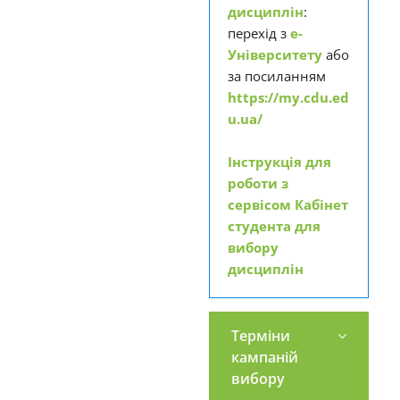
ДИСЦИПЛІН
дисциплін
:
перехід з
е-
Університету
або
ПЕРЕЛІК
за посиланням
КАТЕГОРІЙНИХ
https://my.cdu.ed
ТА
u.ua/
МІЖГАЛУЗЕВИХ
ДИСЦИПЛІН
Інструкція для
ДЛЯ ВИБОРУ
роботи з
сервісом Кабінет
РОЗКЛАД
студента для
ВИБІРКОВИХ
вибору
КАТЕГОРІЙНИХ
дисциплін
ТА
МІЖГАЛУЗЕВИХ
ДИСЦИПЛІН
Терміни
кампаній
вибору