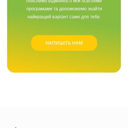
пояснимо відмінності між освітніми
програмами та допоможемо знайти
найкращий варіант саме для тебе.
НАПИШІТЬ НАМ